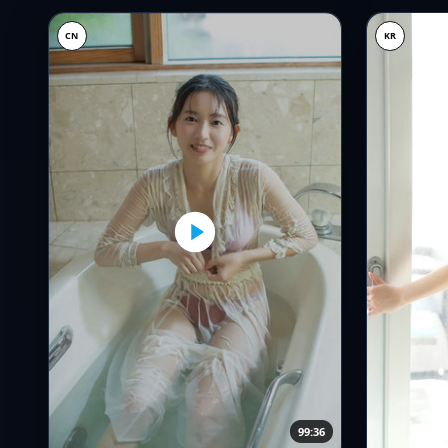
CN
KR
99:36