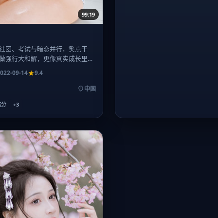
99:19
社团、考试与暗恋并行，笑点干
做强行大和解，更像真实成长里那
的收束。
022-09-14
9.4
中国
高分
+
3