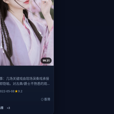
99:31
事：几场关键戏由现场演奏戏承接
即隐喻。对古典/爵士不熟悉的观
理解主线。
022-05-08
9.2
香港
热播
+
3