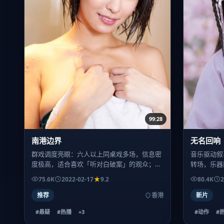
99:28
南港边界
无名回响
群戏调度亮眼：六人以上同桌戏多场，信息密
音乐驱动叙
度极高，适合喜欢「听对白破案」的观众；不
转场，乐器
建议边做饭边看。
众也不影响
75.6K
2022-02-17
9.2
80.4K
2
推荐
香港
新片
#悬疑
#热播
+
3
#动作
#