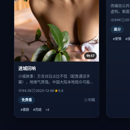
改编自公共
虚构。美国
式，欢迎二
94K
20
高分
#爱情
#
99:57
迷城回响
小城故事：方言对白占比不低（配普通话字
幕），地缘气质强。中国大陆本地观众可能更
容易捕捉到梗与潜台词。
94.3K
2023-12-06
9.0
免费看
中国
#喜剧
#完结
+
3