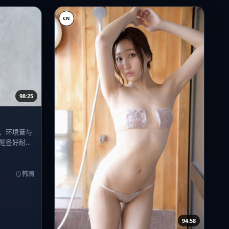
CN
98:25
、环境音与
醒备好耐心
韩国
94:58