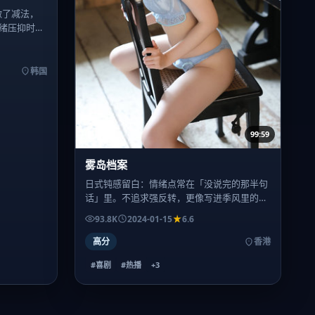
做了减法，
绪压抑时段
韩国
99:59
雾岛档案
日式钝感留白：情绪点常在「没说完的那半句
话」里。不追求强反转，更像写进季风里的城
市散文诗，喜剧标签仅供参考。
93.8K
2024-01-15
6.6
高分
香港
#喜剧
#热播
+
3