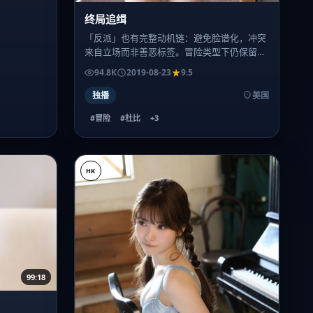
终局追缉
「反派」也有完整动机链：避免脸谱化，冲突
来自立场而非善恶标签。冒险类型下仍保留一
定思辨空间。
94.8K
2019-08-23
9.5
独播
美国
#冒险
#杜比
+
3
HK
99:18