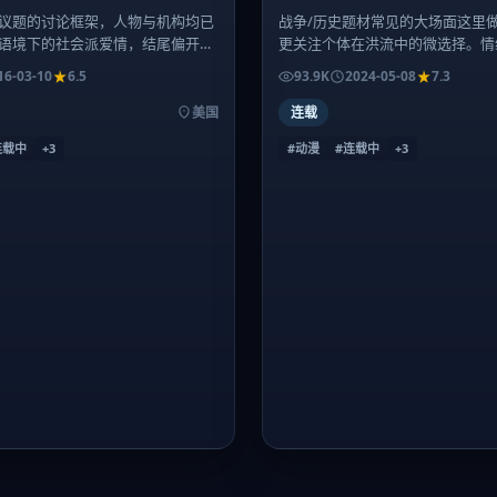
议题的讨论框架，人物与机构均已
战争/历史题材常见的大场面这里
语境下的社会派爱情，结尾偏开放
更关注个体在洪流中的微选择。情
刷找细节。
较长，心理承受力弱者慎入。
16-03-10
6.5
93.9K
2024-05-08
7.3
美国
连载
连载中
+
3
#动漫
#连载中
+
3