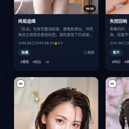
94:58
终局追缉
失控回响
「反派」也有完整动机链：避免脸谱化，冲突
青春切片：
来自立场而非善恶标签。冒险类型下仍保留一
净。结尾不
定思辨空间。
种略带遗憾
94.8K
2019-08-23
9.5
51.9K
2
独播
美国
新片
#冒险
#杜比
+
3
#科幻
#
HK
HK