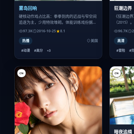
雾岛回响
狂潮边界
硬核动作戏占比高：拳拳到肉的近战与窄空间
《狂潮边界
追逐为主，少用特效堆砌。体能训练戏份据幕
（2015
后特辑显示为演员亲身上阵。
演。整体气
97.3K
2016-10-25
8.1
96.7K
2
观众。
热播
美国
高清
#动漫
#高分
+
3
#冒险
#
CN
CN
暗夜追缉