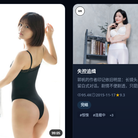
KR
失控追缉
郭帆的作者印记依旧明显：长镜头
留白式对话。剧情不便剧透，只提
——高潮不在前半段。
95.4K
2015-11-17
9.3
完结
#惊悚
#连载中
+
3
99:05