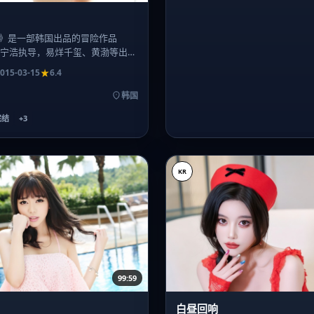
》是一部韩国出品的冒险作品
）。宁浩执导，易烊千玺、黄渤等出
质偏冷峻，适合喜欢强情节推进的
015-03-15
6.4
韩国
完结
+
3
KR
99:59
白昼回响