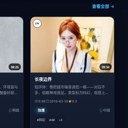
查看全部 →
CN
98:25
99:34
长夜边界
、环境音与
短评体：像把城市噪音调低一格——对白不
醒备好耐心
多，但眼神戏很足。类型标为科幻，观感上更
接近「人物先于事件」的叙事选择。
5.9K
2016-03-10
9.3
韩国
独播
中国
#科幻
#4K
+
3