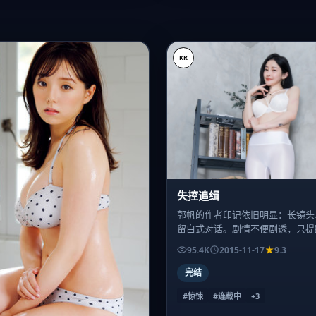
KR
失控追缉
郭帆的作者印记依旧明显：长镜头
留白式对话。剧情不便剧透，只提
——高潮不在前半段。
95.4K
2015-11-17
9.3
完结
#惊悚
#连载中
+
3